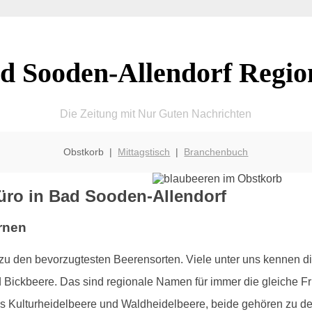
d Sooden-Allendorf Regio
Die Zeitung mit Nur Guten Nachrichten
Obstkorb |
Mittagstisch
|
Branchenbuch
üro in Bad Sooden-Allendorf
rnen
zu den bevorzugtesten Beerensorten. Viele unter uns kennen 
Bickbeere. Das sind regionale Namen für immer die gleiche Fru
als Kulturheidelbeere und Waldheidelbeere, beide gehören zu 