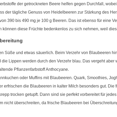
e Gerbstoffe der getrockneten Beere helfen gegen Durchfall, wob
dass der tägliche Genuss von Heidelbeeren zur Stärkung des Her
t von 390 bis 490 mg je 100 g Beeren. Das ist ebenso für eine 
können diese Früchte bedenkenlos zu sich nehmen, weil diese
bereitung
den Süße und etwas säuerlich. Beim Verzehr von Blaubeeren hint
 die Lippen werden durch den Verzehr blau. Das vergeht aber wi
altende Pflanzenfarbstoff Anthocyane.
fannkuchen oder Muffins mit Blaubeeren. Quark, Smoothies, Jogh
erfrischen die Blaubeeren in kalter Milch besonders gut. Die
epp trocken getupft. Dann sind sie perfekt vorbereitet für jede
 nicht überschreiten, da frische Blaubeeren bei Überschreitu