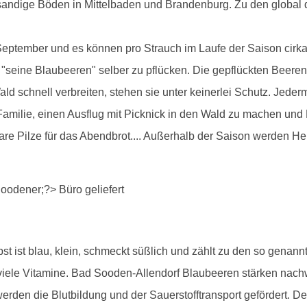
andige Böden in Mittelbaden und Brandenburg. Zu den global 
September und es können pro Strauch im Laufe der Saison cirka
h, "seine Blaubeeren" selber zu pflücken. Die gepflückten Bee
ld schnell verbreiten, stehen sie unter keinerlei Schutz. Jeder
e Familie, einen Ausflug mit Picknick in den Wald zu machen und
bare Pilze für das Abendbrot.... Außerhalb der Saison werden 
lbst ist blau, klein, schmeckt süßlich und zählt zu den so gena
d viele Vitamine. Bad Sooden-Allendorf Blaubeeren stärken nac
rden die Blutbildung und der Sauerstofftransport gefördert. De