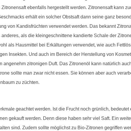
 Zitronensaft ebenfalls hergestellt werden. Zitronensaft kann z
eschmacks erhält ein solcher Obstsaft dann seine ganz besond
ung von Kandisfrüchten verwendet werden. Das bekannt Zitronat,
 anderes, als die kleingeschnittene kandierte Schale der Zitron
owohl als Hausmittel bei Erkältungen verwendet, wie auch Fettlö
gegen Insekten. Und auch im Bereich der Herstellung von Kosme
en angenehm zitronigen Duft. Das Zitronenöl kann natürlich a
trone sollte man zwar nicht essen. Sie können aber auch verar
enbaum zu züchten.
kmale geachtet werden. Ist die Frucht noch grünlich, bedeutet es
ronen gekauft werden. Denn diese haben sehr viel Saft. Ein weite
en sind. Zudem sollte möglichst zu Bio-Zitronen gegriffen wer