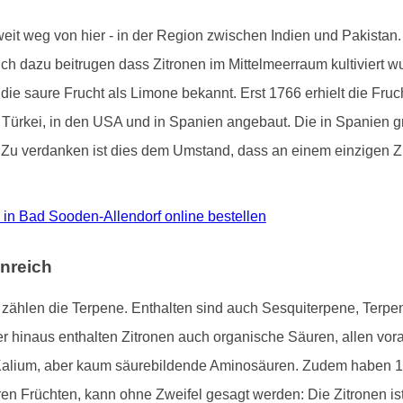
 weit weg von hier - in der Region zwischen Indien und Pakista
tlich dazu beitrugen dass Zitronen im Mittelmeerraum kultiviert 
 die saure Frucht als Limone bekannt. Erst 1766 erhielt die Fru
der Türkei, in den USA und in Spanien angebaut. Die in Spanien
. Zu verdanken ist dies dem Umstand, dass an einem einzigen Zi
ro in Bad Sooden-Allendorf online bestellen
nreich
ne zählen die Terpene. Enthalten sind auch Sesquiterpene, Terp
hinaus enthalten Zitronen auch organische Säuren, allen voran
Kalium, aber kaum säurebildende Aminosäuren. Zudem haben 1
ren Früchten, kann ohne Zweifel gesagt werden: Die Zitronen i